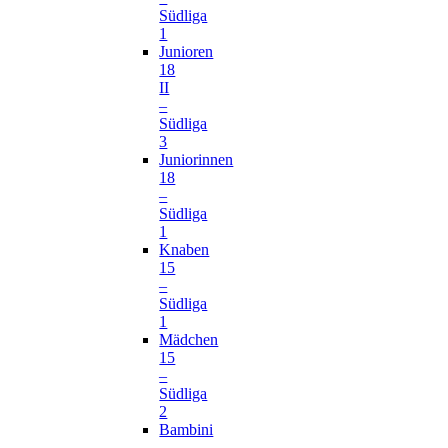
Südliga
1
Junioren
18
II
–
Südliga
3
Juniorinnen
18
–
Südliga
1
Knaben
15
–
Südliga
1
Mädchen
15
–
Südliga
2
Bambini
–