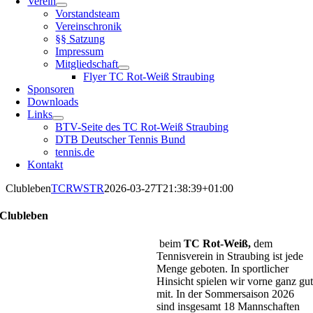
Verein
Vorstandsteam
Vereinschronik
§§ Satzung
Impressum
Mitgliedschaft
Flyer TC Rot-Weiß Straubing
Sponsoren
Downloads
Links
BTV-Seite des TC Rot-Weiß Straubing
DTB Deutscher Tennis Bund
tennis.de
Kontakt
Clubleben
TCRWSTR
2026-03-27T21:38:39+01:00
Clubleben
beim
TC Rot-Weiß,
dem
Tennisverein in Straubing ist jede
Menge geboten. In sportlicher
Hinsicht spielen wir vorne ganz gu
mit. In der Sommersaison 2026
sind insgesamt 18 Mannschaften