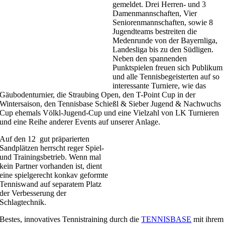
gemeldet. Drei Herren- und 3
Damenmannschaften, Vier
Seniorenmannschaften, sowie 8
Jugendteams bestreiten die
Medenrunde von der Bayernliga,
Landesliga bis zu den Südligen.
Neben den spannenden
Punktspielen freuen sich Publikum
und alle Tennisbegeisterten auf so
interessante Turniere, wie das
Gäubodenturnier, die Straubing Open, den T-Point Cup in der
Wintersaison, den Tennisbase Schießl & Sieber Jugend & Nachwuchs
Cup ehemals Völkl-Jugend-Cup und eine Vielzahl von LK Turnieren
und eine Reihe anderer Events auf unserer Anlage.
Auf den 12 gut präparierten
Sandplätzen herrscht reger Spiel-
und Trainingsbetrieb. Wenn mal
kein Partner vorhanden ist, dient
eine spielgerecht konkav geformte
Tenniswand auf separatem Platz
der Verbesserung der
Schlagtechnik.
Bestes, innovatives Tennistraining durch die
TENNISBASE
mit ihrem