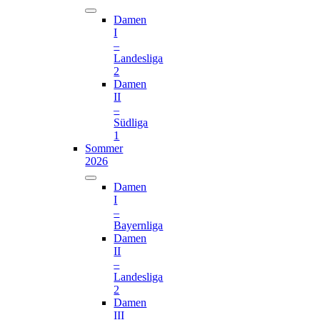
Damen
I
–
Landesliga
2
Damen
II
–
Südliga
1
Sommer
2026
Damen
I
–
Bayernliga
Damen
II
–
Landesliga
2
Damen
III