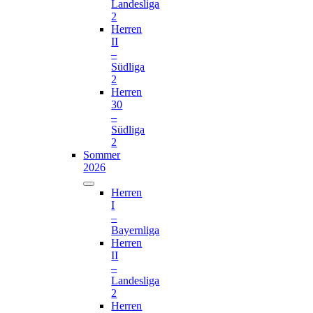
Landesliga
2
Herren
II
–
Südliga
2
Herren
30
–
Südliga
2
Sommer
2026
Herren
I
–
Bayernliga
Herren
II
–
Landesliga
2
Herren