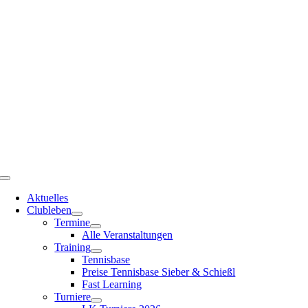
Zum
Inhalt
springen
Toggle
Navigation
Aktuelles
Clubleben
Termine
Alle Veranstaltungen
Training
Tennisbase
Preise Tennisbase Sieber & Schießl
Fast Learning
Turniere