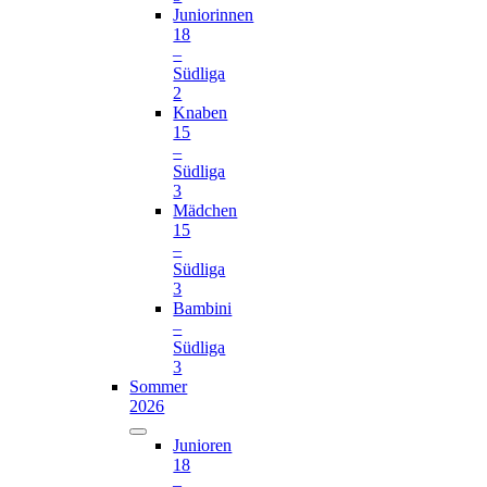
Juniorinnen
18
–
Südliga
2
Knaben
15
–
Südliga
3
Mädchen
15
–
Südliga
3
Bambini
–
Südliga
3
Sommer
2026
Junioren
18
–