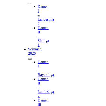
Damen
I
–
Landesliga
2
Damen
II
–
Südliga
1
Sommer
2026
Damen
I
–
Bayernliga
Damen
II
–
Landesliga
2
Damen
III