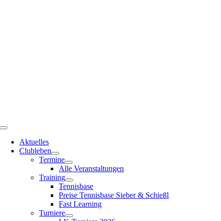
Zum
Inhalt
springen
Toggle
Navigation
Aktuelles
Clubleben
Termine
Alle Veranstaltungen
Training
Tennisbase
Preise Tennisbase Sieber & Schießl
Fast Learning
Turniere