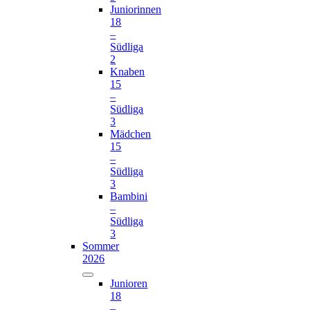
Juniorinnen
18
–
Südliga
2
Knaben
15
–
Südliga
3
Mädchen
15
–
Südliga
3
Bambini
–
Südliga
3
Sommer
2026
Junioren
18
–