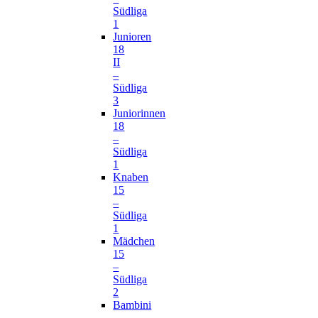
Südliga
1
Junioren
18
II
–
Südliga
3
Juniorinnen
18
–
Südliga
1
Knaben
15
–
Südliga
1
Mädchen
15
–
Südliga
2
Bambini
–