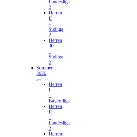
Landesliga
2
Herren
II
–
Südliga
2
Herren
30
–
Südliga
2
Sommer
2026
Herren
I
–
Bayernliga
Herren
II
–
Landesliga
2
Herren