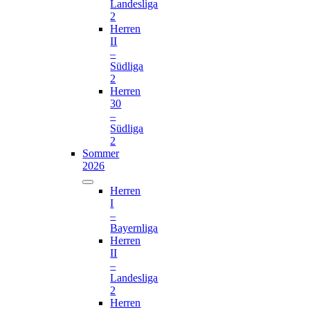
Landesliga
2
Herren
II
–
Südliga
2
Herren
30
–
Südliga
2
Sommer
2026
Herren
I
–
Bayernliga
Herren
II
–
Landesliga
2
Herren