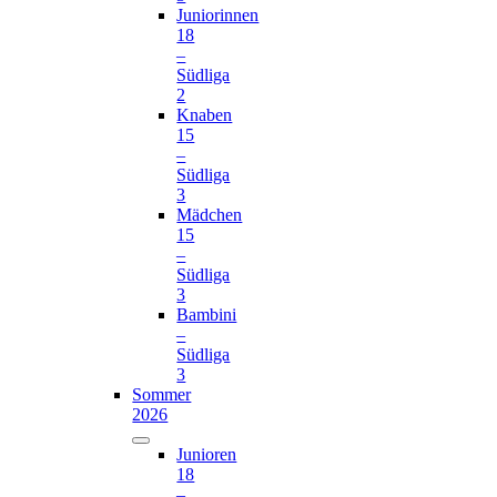
Juniorinnen
18
–
Südliga
2
Knaben
15
–
Südliga
3
Mädchen
15
–
Südliga
3
Bambini
–
Südliga
3
Sommer
2026
Junioren
18
–