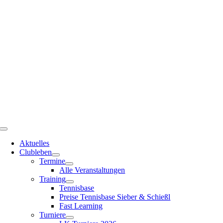
Zum
Inhalt
springen
Toggle
Navigation
Aktuelles
Clubleben
Termine
Alle Veranstaltungen
Training
Tennisbase
Preise Tennisbase Sieber & Schießl
Fast Learning
Turniere