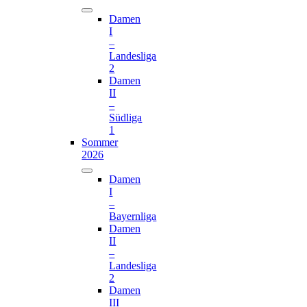
Damen
I
–
Landesliga
2
Damen
II
–
Südliga
1
Sommer
2026
Damen
I
–
Bayernliga
Damen
II
–
Landesliga
2
Damen
III