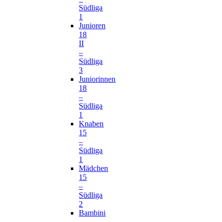
Südliga
1
Junioren
18
II
–
Südliga
3
Juniorinnen
18
–
Südliga
1
Knaben
15
–
Südliga
1
Mädchen
15
–
Südliga
2
Bambini
–