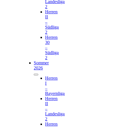
Landesliga
2
Herren
II
–
Südliga
2
Herren
30
–
Südliga
2
Sommer
2026
Herren
I
–
Bayernliga
Herren
II
–
Landesliga
2
Herren