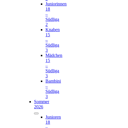
Juniorinnen
18
–
Südliga
2
Knaben
15
–
Südliga
3
Mädchen
15
–
Südliga
3
Bambini
–
Südliga
3
Sommer
2026
Junioren
18
–