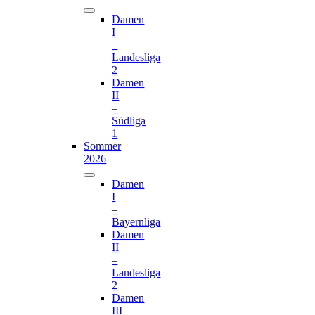
Damen
I
–
Landesliga
2
Damen
II
–
Südliga
1
Sommer
2026
Damen
I
–
Bayernliga
Damen
II
–
Landesliga
2
Damen
III