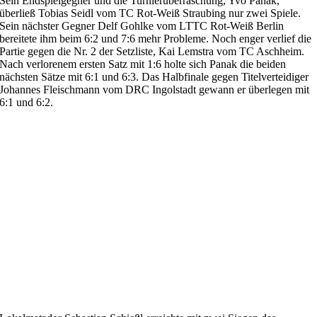
Sein Endspielgegner und die Turnierüberraschung, Yvo Panak,
überließ Tobias Seidl vom TC Rot-Weiß Straubing nur zwei Spiele.
Sein nächster Gegner Delf Gohlke vom LTTC Rot-Weiß Berlin
bereitete ihm beim 6:2 und 7:6 mehr Probleme. Noch enger verlief die
Partie gegen die Nr. 2 der Setzliste, Kai Lemstra vom TC Aschheim.
Nach verlorenem ersten Satz mit 1:6 holte sich Panak die beiden
nächsten Sätze mit 6:1 und 6:3. Das Halbfinale gegen Titelverteidiger
Johannes Fleischmann vom DRC Ingolstadt gewann er überlegen mit
6:1 und 6:2.