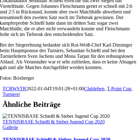
Lokalmatador Sebastian Schießl erreichte mit zwei Siegen das
Viertelfinale. Gegen Johannes Fleischmann geriet er schnell mit 2:6
und 2:5 in Rückstand, konnte aber zwei Matchbälle abwehren und
sensationell den zweiten Satz noch im Tiebreak gewinnen. Der
kampferprobte Schießl hatte dann im dritten Satz sogar zwei
Matchbälle, die er aber nicht verwandeln konnte und Fleischmann
holte sich im Tiebreak den entscheidenden Satz.
Bei der Siegerehrung bedankte sich Rot-Weiß-Chef Karl Dinzinger
beim Hauptsponsor des Turniers, Sebastian Schießl und bei den
Turnierleitern Sven Jachens und Mona Tarjan für den reibungslosen
Ablauf. Als Veranstalter war er sehr zufrieden, dass es keine Absagen
gab und alle Matches durchgeführt werden konnten.
Fotos: Boxberger
TCRWSTR
2022-01-04T19:01:28+01:00
Clubleben
,
T-Point Cup
,
Turniere
|
Ähnliche Beiträge
TENNISBASE Schießl & Sieber Jugend Cup 2020
Gallerie
TENNISBASE Schießl & Sieber Jugend Cup 2020