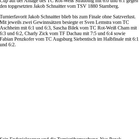
Cup auf der Anlage des TC Rot-Weiß Straubing mit 6:0 und 6:1 gegen
den topgesetzten Jakob Schnaitter vom TSV 1880 Starnberg.
Turnierfavorit Jakob Schnaitter blieb bis zum Finale ohne Satzverlust.
Mit jeweils zwei Gewinnsätzen besiegte er Sven Lemstra vom TC
Aschheim mit 6:1 und 6:3, Sascha Bilek vom TC Rot-Weiß Cham mit
6:3 und 6:2, Charly Zick vom TF Dachau mit 7:5 und 6:4 sowie
Fabian Penzkofer vom TC Augsburg Siebentisch im Halbfinale mit 6:1
und 6:2.