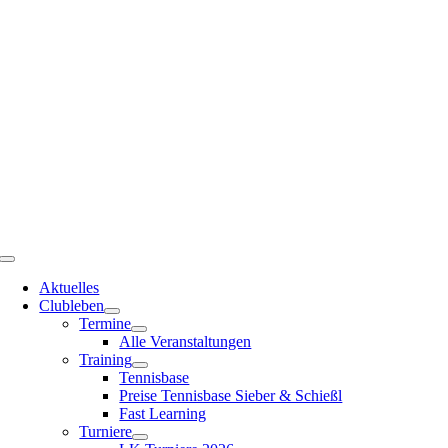
Zum
Inhalt
springen
Toggle
Navigation
Aktuelles
Clubleben
Termine
Alle Veranstaltungen
Training
Tennisbase
Preise Tennisbase Sieber & Schießl
Fast Learning
Turniere