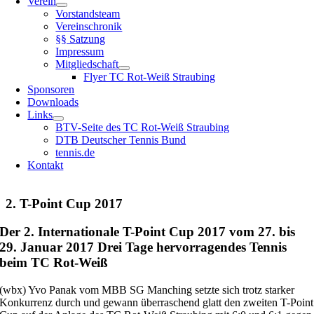
Verein
Vorstandsteam
Vereinschronik
§§ Satzung
Impressum
Mitgliedschaft
Flyer TC Rot-Weiß Straubing
Sponsoren
Downloads
Links
BTV-Seite des TC Rot-Weiß Straubing
DTB Deutscher Tennis Bund
tennis.de
Kontakt
2. T-Point Cup 2017
Der 2. Internationale T-Point Cup 2017 vom 27. bis
29. Januar 2017 Drei Tage hervorragendes Tennis
beim TC Rot-Weiß
(wbx) Yvo Panak vom MBB SG Manching setzte sich trotz starker
Konkurrenz durch und gewann überraschend glatt den zweiten T-Point