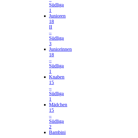
Südliga
1
Junioren
18
II
–
Südliga
3
Juniorinnen
18
–
Südliga
1
Knaben
15
–
Südliga
1
Mädchen
15
–
Südliga
2
Bambini
–