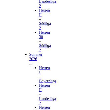
Landesliga
2
Herren
II
–
Südliga
2
Herren
30
–
Südliga
2
Sommer
2026
Herren
I
–
Bayernliga
Herren
II
–
Landesliga
2
Herren