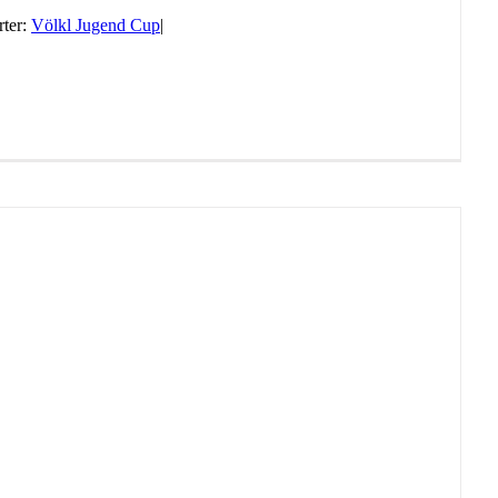
ter:
Völkl Jugend Cup
|