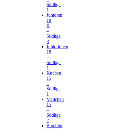
Südliga
1
Junioren
18
II
–
Südliga
3
Juniorinnen
18
–
Südliga
1
Knaben
15
–
Südliga
1
Mädchen
15
–
Südliga
2
Bambini
–