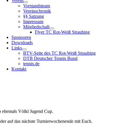
Verein
Vorstandsteam
Vereinschronik
§§ Satzung
Impressum
Mitgliedschaft
Flyer TC Rot-Weiß Straubing
Sponsoren
Downloads
Links
BTV-Seite des TC Rot-Weiß Straubing
DTB Deutscher Tennis Bund
tennis.de
Kontakt
up ehemals Völkl Jugend Cup.
ieder auf das nächste Turnierwochenende mit Euch.