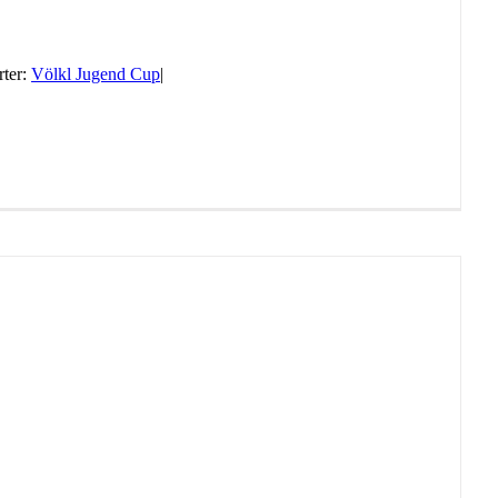
ter:
Völkl Jugend Cup
|