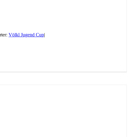
ter:
Völkl Jugend Cup
|