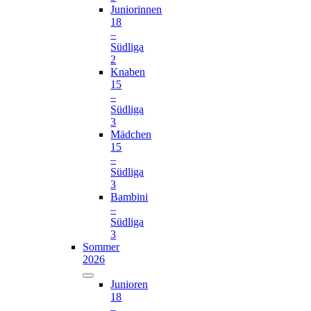
Juniorinnen
18
–
Südliga
2
Knaben
15
–
Südliga
3
Mädchen
15
–
Südliga
3
Bambini
–
Südliga
3
Sommer
2026
Junioren
18
–