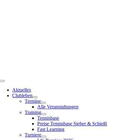
Zum
Inhalt
springen
Toggle
Navigation
Aktuelles
Clubleben
Termine
Alle Veranstaltungen
Training
Tennisbase
Preise Tennisbase Sieber & Schießl
Fast Learning
Turniere