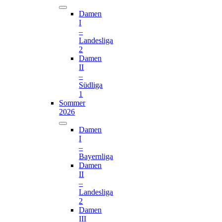
Damen
I
–
Landesliga
2
Damen
II
–
Südliga
1
Sommer
2026
Damen
I
–
Bayernliga
Damen
II
–
Landesliga
2
Damen
III