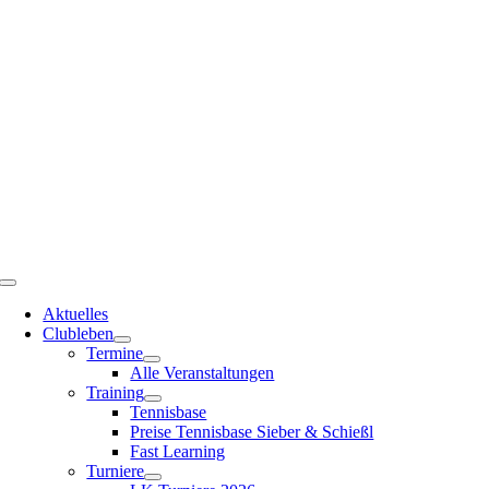
Zum
Inhalt
springen
Toggle
Navigation
Aktuelles
Clubleben
Termine
Alle Veranstaltungen
Training
Tennisbase
Preise Tennisbase Sieber & Schießl
Fast Learning
Turniere