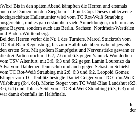
(Wbx) Bis in den späten Abend kämpften die Herren und erstmals
auch die Damen um den Sieg beim T-Point-Cup. Dieses mittlerweile
hochgeschätzte Hallenturnier wird vom TC Rot-Weiß Straubing
ausgerichtet, und es gab erstaunlich viele Anmeldungen, nicht nur aus
ganz Bayern, sondern auch aus Berlin, Sachsen, Nordrhein-Westfalen
und Baden-Württemberg.
Bei den Herren verlor die Nr. 1 des Turniers, Marcel Strickroth vom
TC Rot-Blau Regensburg, bis zum Halbfinale überraschend jeweils
den ersten Satz. Mit großem Kampfgeist und Nervenstärke gewann er
die drei Partien noch mit 6:7, 7:6 und 6:3 gegen Yannick Wunderlich
vom TSV Altenfurt; mit 3:6, 6:3 und 6:2 gegen Lamin Lourenzo da
Silva vom Dahlemer Tennisclub und auch gegen Sebastian Schießl
vom TC Rot-Weiß Straubing mit 2:6, 6:3 und 6:2. Leopold Gomez
Islinger vom TC Teublitz besiegte Daniel Geiger vom TC Grün-Weiß
Vilsbiburg (6:4, 6:4), Moritz Stöger vom TC Weiß-Blau Landshut (6:3,
3:6, 6:1) und Tobias Seidl vom TC Rot-Weiß Straubing (6:3, 6:3) und
war damit ebenfalls im Halbfinale.
In
der