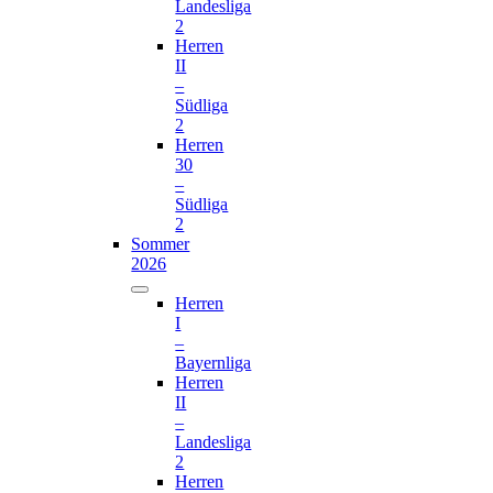
Landesliga
2
Herren
II
–
Südliga
2
Herren
30
–
Südliga
2
Sommer
2026
Herren
I
–
Bayernliga
Herren
II
–
Landesliga
2
Herren