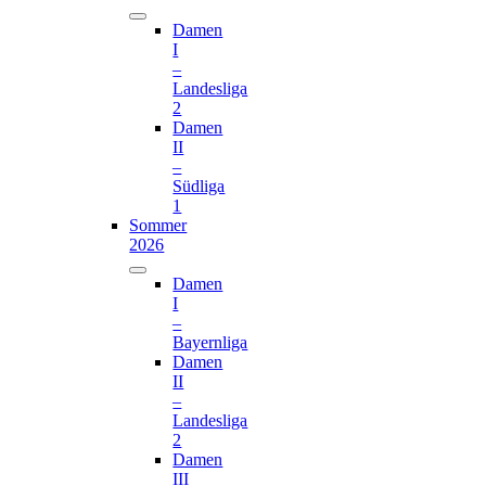
Damen
I
–
Landesliga
2
Damen
II
–
Südliga
1
Sommer
2026
Damen
I
–
Bayernliga
Damen
II
–
Landesliga
2
Damen
III