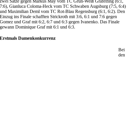
zwei Sätze gegen Markus May vom TC Grün-Weiß Gräfelfing (6:1,
7:6), Gianluca Coloma-Heck vom TC Schwaben Augsburg (7:5, 6:4)
und Maximilian Deml vom TC Rot-Blau Regensburg (6:1, 6:2). Den
Einzug ins Finale schafften Strickroth mit 3:6, 6:1 und 7:6 gegen
Gomez und Graf mit 6:2, 6:7 und 6:3 gegen Ivanenko. Das Finale
gewann Dominique Graf mit 6:1 und 6:3.
Erstmals Damenkonkurrenz
Bei
den