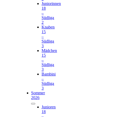
Juniorinnen
18
–
Südliga
2
Knaben
15
–
Südliga
3
Mädchen
15
–
Südliga
3
Bambini
–
Südliga
3
Sommer
2026
Junioren
18
–