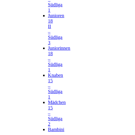
Südliga
1
Junioren
18
II
–
Südliga
3
Juniorinnen
18
–
Südliga
1
Knaben
15
–
Südliga
1
Mädchen
15
–
Südliga
2
Bambini
–