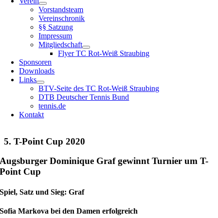
Verein
Vorstandsteam
Vereinschronik
§§ Satzung
Impressum
Mitgliedschaft
Flyer TC Rot-Weiß Straubing
Sponsoren
Downloads
Links
BTV-Seite des TC Rot-Weiß Straubing
DTB Deutscher Tennis Bund
tennis.de
Kontakt
5. T-Point Cup 2020
Augsburger Dominique Graf gewinnt Turnier um T-
Point Cup
Spiel, Satz und Sieg: Graf
Sofia Markova bei den Damen erfolgreich