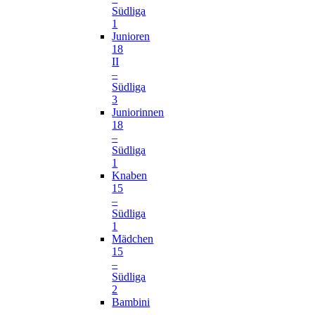
Südliga
1
Junioren
18
II
–
Südliga
3
Juniorinnen
18
–
Südliga
1
Knaben
15
–
Südliga
1
Mädchen
15
–
Südliga
2
Bambini
–