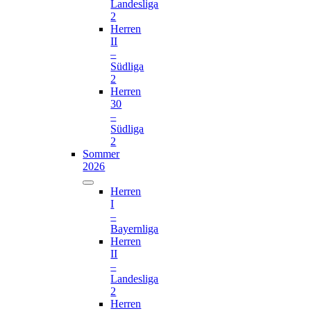
Landesliga
2
Herren
II
–
Südliga
2
Herren
30
–
Südliga
2
Sommer
2026
Herren
I
–
Bayernliga
Herren
II
–
Landesliga
2
Herren