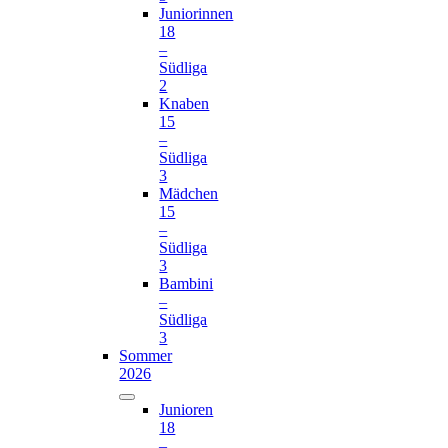
Juniorinnen
18
–
Südliga
2
Knaben
15
–
Südliga
3
Mädchen
15
–
Südliga
3
Bambini
–
Südliga
3
Sommer
2026
Junioren
18
–