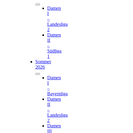
Damen
I
–
Landesliga
2
Damen
II
–
Südliga
1
Sommer
2026
Damen
I
–
Bayernliga
Damen
II
–
Landesliga
2
Damen
III