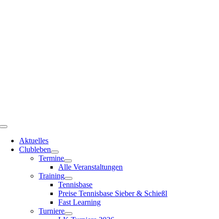
Zum
Inhalt
springen
Toggle
Navigation
Aktuelles
Clubleben
Termine
Alle Veranstaltungen
Training
Tennisbase
Preise Tennisbase Sieber & Schießl
Fast Learning
Turniere