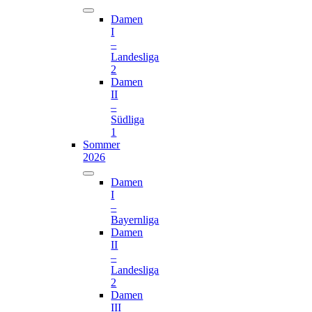
Damen
I
–
Landesliga
2
Damen
II
–
Südliga
1
Sommer
2026
Damen
I
–
Bayernliga
Damen
II
–
Landesliga
2
Damen
III