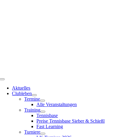
Zum
Inhalt
springen
Toggle
Navigation
Aktuelles
Clubleben
Termine
Alle Veranstaltungen
Training
Tennisbase
Preise Tennisbase Sieber & Schießl
Fast Learning
Turniere