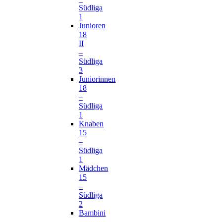
Südliga
1
Junioren
18
II
–
Südliga
3
Juniorinnen
18
–
Südliga
1
Knaben
15
–
Südliga
1
Mädchen
15
–
Südliga
2
Bambini
–