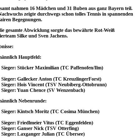
esamt nahmen 16 Mädchen und 31 Buben aus ganz Bayern teil.
Nachwuchs zeigte durchwegs schon tolles Tennis in spannenden
fairen Begegnungen.
die gesamte Abwicklung sorgte das bewährte Rot-Weiß
ierteam Silke und Sven Jachens.
nisse:
männlich Hauptfeld:
Sieger: Stücker Maximilian (TC Paffenofen/Ilm)
Sieger: Gallecker Anton (TC KreuzlingerForst)
Sieger: Hois Vincent (TSV Neubiberg-Ottobrunn)
Sieger: Yuan Chence (SV Wenzenbach)
männlich Nebenrunde:
Sieger: Kintsch Moritz (TC Cosima München)
Sieger: Friedlmeier Vitus (TC Eggenfelden)
Sieger: Ganser Nick (TSV Otterfing)
Sieger: Laxganger Julian (TC Übersee)