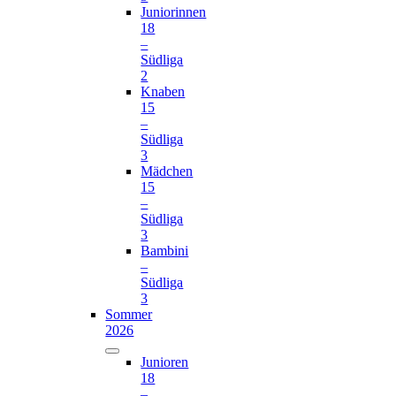
Juniorinnen
18
–
Südliga
2
Knaben
15
–
Südliga
3
Mädchen
15
–
Südliga
3
Bambini
–
Südliga
3
Sommer
2026
Junioren
18
–