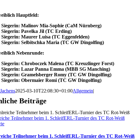
weiblich Hauptfeld:
Siegerin: Malinov Mia-Sophie (CaM Nürnberg)
Siegerin: Pavelka Jil (TC Erding)
Siegerin: Maurer Luisa (TC Eggenfelden)
Siegerin: Selbitschka Maria (TC GW Dingolfing)
weiblich Nebenrunde:
Siegerin: Chroboczek Malena (TC Kreuzlinger Forst)
Siegerin: Lazar Panna Emma (MBB SG Manching)
Siegerin: Gramelsberger Romy (TC GW Dingolfing)
Siegerin: Obermaier Romi (TC GW Dingolfing)
Jachens
2025-03-10T22:08:30+01:00
Allgemein
|
liche Beiträge
eiche Teilnehmer beim 1. SchleifERL-Turnier des TC Rot-Weiß
rie
reiche Teilnehmer beim 1. SchleifERL-Turnier des TC Rot-Weiß