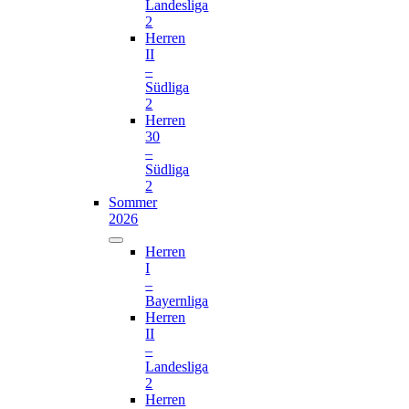
Landesliga
2
Herren
II
–
Südliga
2
Herren
30
–
Südliga
2
Sommer
2026
Herren
I
–
Bayernliga
Herren
II
–
Landesliga
2
Herren