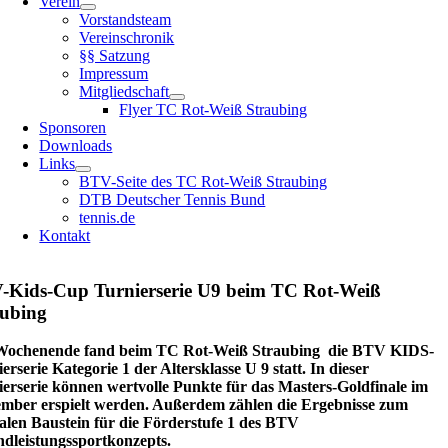
Verein
Vorstandsteam
Vereinschronik
§§ Satzung
Impressum
Mitgliedschaft
Flyer TC Rot-Weiß Straubing
Sponsoren
Downloads
Links
BTV-Seite des TC Rot-Weiß Straubing
DTB Deutscher Tennis Bund
tennis.de
Kontakt
-Kids-Cup Turnierserie U9 beim TC Rot-Weiß
aubing
ochenende fand beim TC Rot-Weiß Straubing die BTV KIDS-
erserie Kategorie 1 der Altersklasse U 9 statt. In dieser
erserie können wertvolle Punkte für das Masters-Goldfinale im
ember erspielt werden. Außerdem zählen die Ergebnisse zum
alen Baustein für die Förderstufe 1 des BTV
dleistungssportkonzepts.