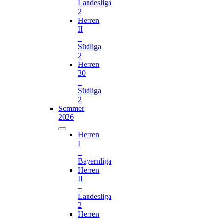
Landesliga
2
Herren
II
–
Südliga
2
Herren
30
–
Südliga
2
Sommer
2026
Herren
I
–
Bayernliga
Herren
II
–
Landesliga
2
Herren