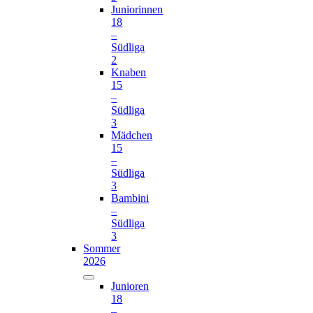
Juniorinnen
18
–
Südliga
2
Knaben
15
–
Südliga
3
Mädchen
15
–
Südliga
3
Bambini
–
Südliga
3
Sommer
2026
Junioren
18
–