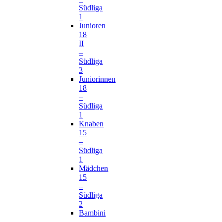
Südliga
1
Junioren
18
II
–
Südliga
3
Juniorinnen
18
–
Südliga
1
Knaben
15
–
Südliga
1
Mädchen
15
–
Südliga
2
Bambini
–