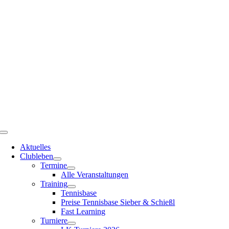
Zum
Inhalt
springen
Toggle
Navigation
Aktuelles
Clubleben
Termine
Alle Veranstaltungen
Training
Tennisbase
Preise Tennisbase Sieber & Schießl
Fast Learning
Turniere