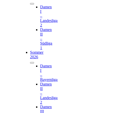
Damen
I
–
Landesliga
2
Damen
II
–
Südliga
1
Sommer
2026
Damen
I
–
Bayernliga
Damen
II
–
Landesliga
2
Damen
III