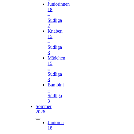
Juniorinnen
18
–
Südliga
2
Knaben
15
–
Südliga
3
Mädchen
15
–
Südliga
3
Bambini
–
Südliga
3
Sommer
2026
Junioren
18
–