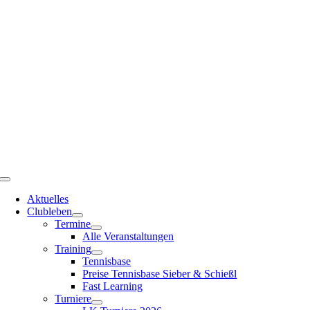
Zum
Inhalt
springen
Toggle
Navigation
Aktuelles
Clubleben
Termine
Alle Veranstaltungen
Training
Tennisbase
Preise Tennisbase Sieber & Schießl
Fast Learning
Turniere