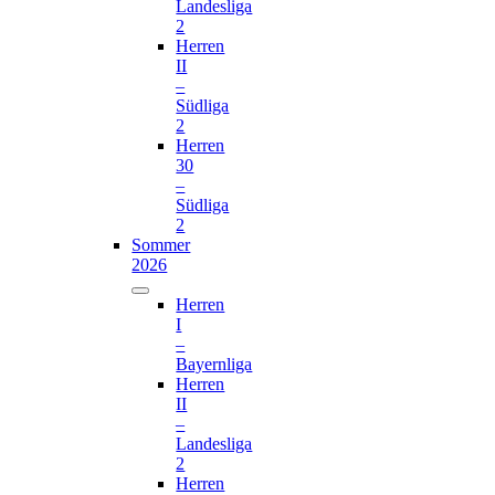
Landesliga
2
Herren
II
–
Südliga
2
Herren
30
–
Südliga
2
Sommer
2026
Herren
I
–
Bayernliga
Herren
II
–
Landesliga
2
Herren