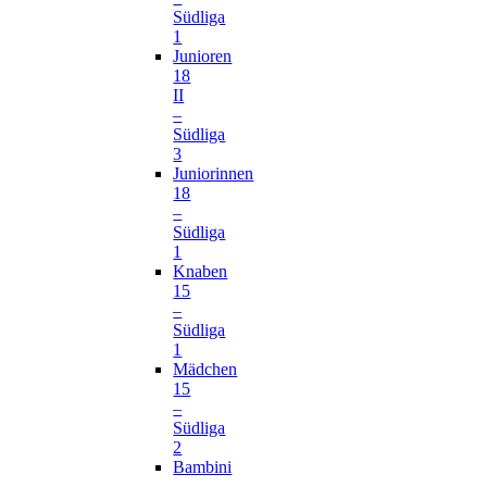
Südliga
1
Junioren
18
II
–
Südliga
3
Juniorinnen
18
–
Südliga
1
Knaben
15
–
Südliga
1
Mädchen
15
–
Südliga
2
Bambini
–