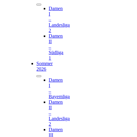
Damen
I
–
Landesliga
2
Damen
II
–
Südliga
1
Sommer
2026
Damen
I
–
Bayernliga
Damen
II
–
Landesliga
2
Damen
III