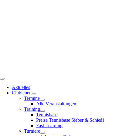
Zum
Inhalt
springen
Toggle
Navigation
Aktuelles
Clubleben
Termine
Alle Veranstaltungen
Training
Tennisbase
Preise Tennisbase Sieber & Schießl
Fast Learning
Turniere