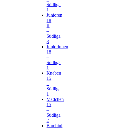
Südliga
1
Junioren
18
II
–
Südliga
3
Juniorinnen
18
–
Südliga
1
Knaben
15
–
Südliga
1
Mädchen
15
–
Südliga
2
Bambini
–