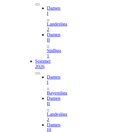
Damen
I
–
Landesliga
2
Damen
II
–
Südliga
1
Sommer
2026
Damen
I
–
Bayernliga
Damen
II
–
Landesliga
2
Damen
III