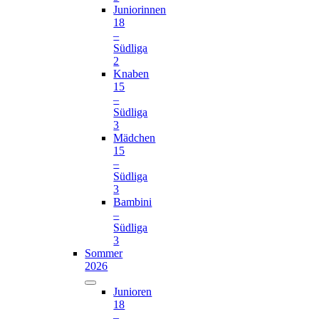
Juniorinnen
18
–
Südliga
2
Knaben
15
–
Südliga
3
Mädchen
15
–
Südliga
3
Bambini
–
Südliga
3
Sommer
2026
Junioren
18
–