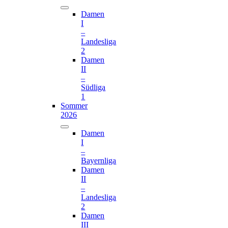
Damen
I
–
Landesliga
2
Damen
II
–
Südliga
1
Sommer
2026
Damen
I
–
Bayernliga
Damen
II
–
Landesliga
2
Damen
III