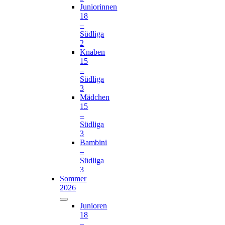
Juniorinnen
18
–
Südliga
2
Knaben
15
–
Südliga
3
Mädchen
15
–
Südliga
3
Bambini
–
Südliga
3
Sommer
2026
Junioren
18
–