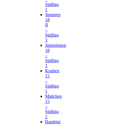
Südliga
1
Junioren
18
II
–
Südliga
3
Juniorinnen
18
–
Südliga
1
Knaben
15
–
Südliga
1
Mädchen
15
–
Südliga
2
Bambini
–