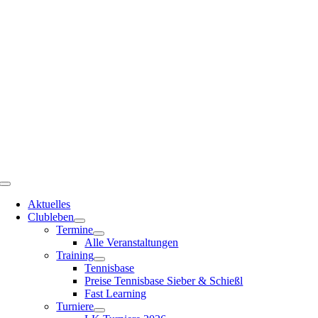
Zum
Inhalt
springen
Toggle
Navigation
Aktuelles
Clubleben
Termine
Alle Veranstaltungen
Training
Tennisbase
Preise Tennisbase Sieber & Schießl
Fast Learning
Turniere