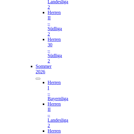
Landesliga
2
Herren
II
–
Südliga
2
Herren
30
–
Südliga
2
Sommer
2026
Herren
I
–
Bayernliga
Herren
II
–
Landesliga
2
Herren