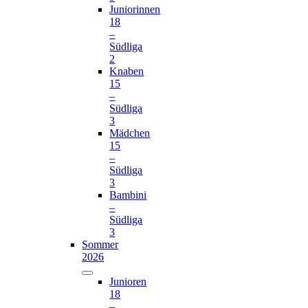
Juniorinnen
18
–
Südliga
2
Knaben
15
–
Südliga
3
Mädchen
15
–
Südliga
3
Bambini
–
Südliga
3
Sommer
2026
Junioren
18
–