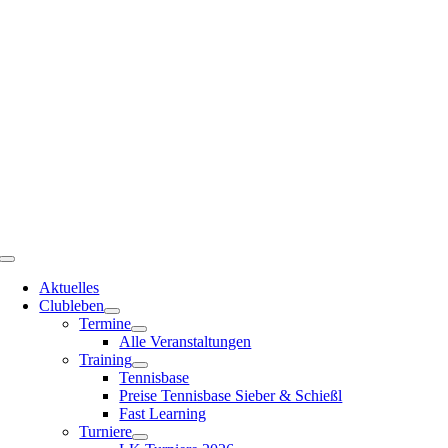
Zum
Inhalt
springen
Toggle
Navigation
Aktuelles
Clubleben
Termine
Alle Veranstaltungen
Training
Tennisbase
Preise Tennisbase Sieber & Schießl
Fast Learning
Turniere