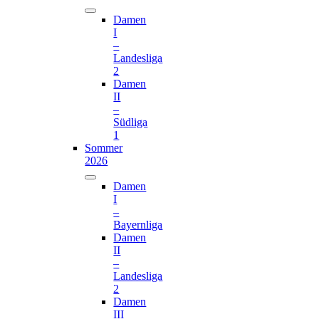
Damen
I
–
Landesliga
2
Damen
II
–
Südliga
1
Sommer
2026
Damen
I
–
Bayernliga
Damen
II
–
Landesliga
2
Damen
III