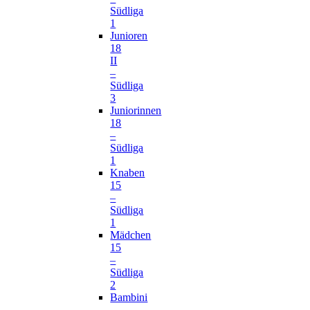
Südliga
1
Junioren
18
II
–
Südliga
3
Juniorinnen
18
–
Südliga
1
Knaben
15
–
Südliga
1
Mädchen
15
–
Südliga
2
Bambini
–