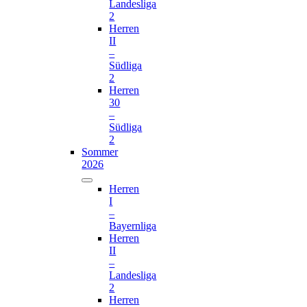
Landesliga
2
Herren
II
–
Südliga
2
Herren
30
–
Südliga
2
Sommer
2026
Herren
I
–
Bayernliga
Herren
II
–
Landesliga
2
Herren