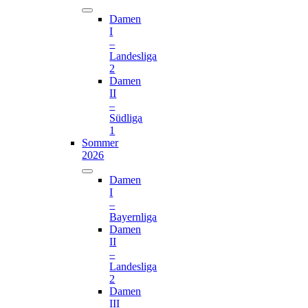
Damen
I
–
Landesliga
2
Damen
II
–
Südliga
1
Sommer
2026
Damen
I
–
Bayernliga
Damen
II
–
Landesliga
2
Damen
III