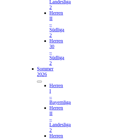
Landesliga
2
Herren
II
–
Südliga
2
Herren
30
–
Südliga
2
Sommer
2026
Herren
I
–
Bayernliga
Herren
II
–
Landesliga
2
Herren