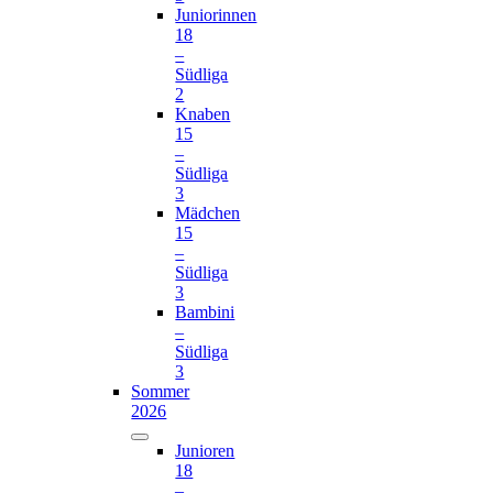
Juniorinnen
18
–
Südliga
2
Knaben
15
–
Südliga
3
Mädchen
15
–
Südliga
3
Bambini
–
Südliga
3
Sommer
2026
Junioren
18
–