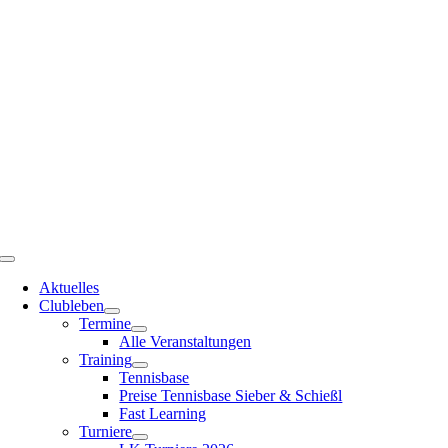
Zum
Inhalt
springen
Toggle
Navigation
Aktuelles
Clubleben
Termine
Alle Veranstaltungen
Training
Tennisbase
Preise Tennisbase Sieber & Schießl
Fast Learning
Turniere