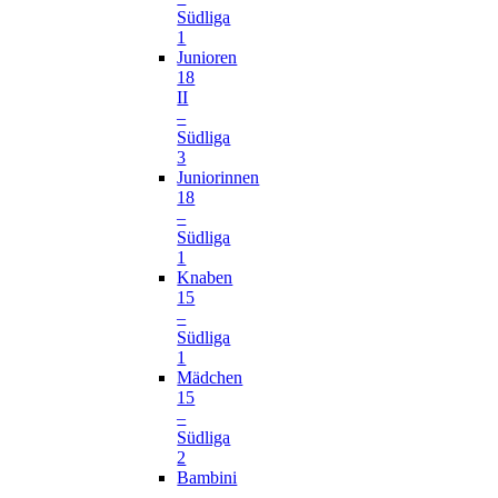
Südliga
1
Junioren
18
II
–
Südliga
3
Juniorinnen
18
–
Südliga
1
Knaben
15
–
Südliga
1
Mädchen
15
–
Südliga
2
Bambini
–