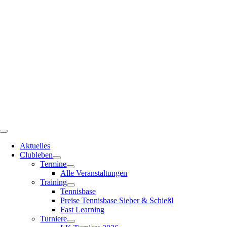
Zum
Inhalt
springen
Toggle
Navigation
Aktuelles
Clubleben
Termine
Alle Veranstaltungen
Training
Tennisbase
Preise Tennisbase Sieber & Schießl
Fast Learning
Turniere