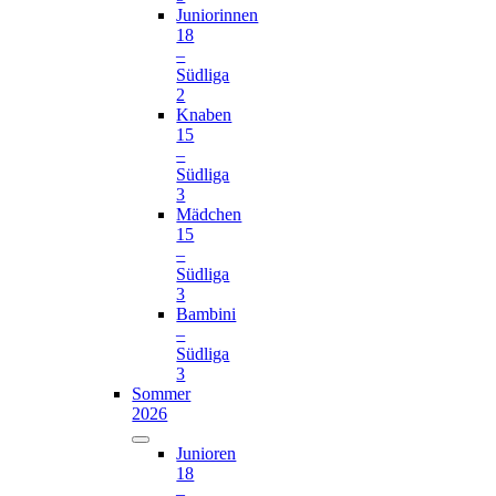
Juniorinnen
18
–
Südliga
2
Knaben
15
–
Südliga
3
Mädchen
15
–
Südliga
3
Bambini
–
Südliga
3
Sommer
2026
Junioren
18
–