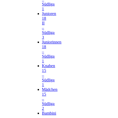
Südliga
1
Junioren
18
II
–
Südliga
3
Juniorinnen
18
–
Südliga
1
Knaben
15
–
Südliga
1
Mädchen
15
–
Südliga
2
Bambini
–