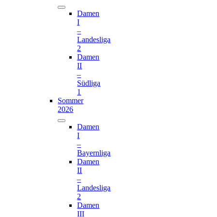
Damen
I
–
Landesliga
2
Damen
II
–
Südliga
1
Sommer
2026
Damen
I
–
Bayernliga
Damen
II
–
Landesliga
2
Damen
III