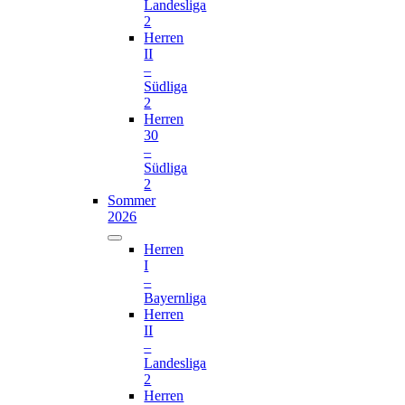
Landesliga
2
Herren
II
–
Südliga
2
Herren
30
–
Südliga
2
Sommer
2026
Herren
I
–
Bayernliga
Herren
II
–
Landesliga
2
Herren