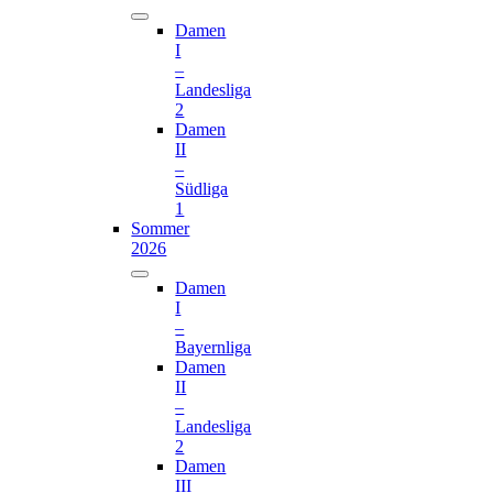
Damen
I
–
Landesliga
2
Damen
II
–
Südliga
1
Sommer
2026
Damen
I
–
Bayernliga
Damen
II
–
Landesliga
2
Damen
III