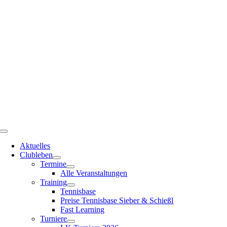
Zum
Inhalt
springen
Toggle
Navigation
Aktuelles
Clubleben
Termine
Alle Veranstaltungen
Training
Tennisbase
Preise Tennisbase Sieber & Schießl
Fast Learning
Turniere