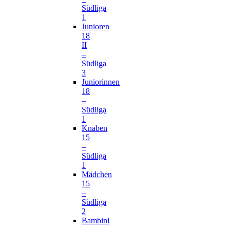
Südliga
1
Junioren
18
II
–
Südliga
3
Juniorinnen
18
–
Südliga
1
Knaben
15
–
Südliga
1
Mädchen
15
–
Südliga
2
Bambini
–