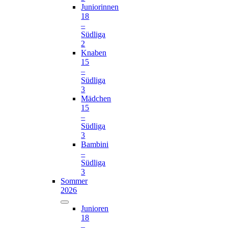
Juniorinnen
18
–
Südliga
2
Knaben
15
–
Südliga
3
Mädchen
15
–
Südliga
3
Bambini
–
Südliga
3
Sommer
2026
Junioren
18
–