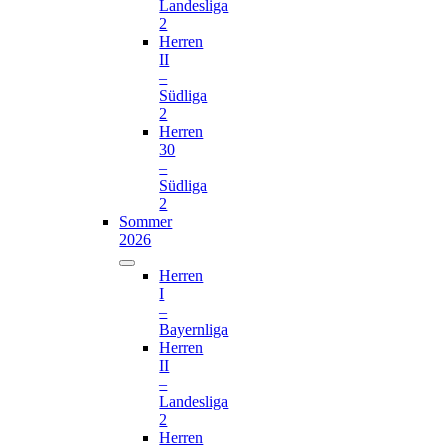
Landesliga
2
Herren
II
–
Südliga
2
Herren
30
–
Südliga
2
Sommer
2026
Herren
I
–
Bayernliga
Herren
II
–
Landesliga
2
Herren