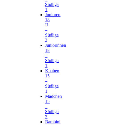
Südliga
1
Junioren
18
II
–
Südliga
3
Juniorinnen
18
–
Südliga
1
Knaben
15
–
Südliga
1
Mädchen
15
–
Südliga
2
Bambini
–