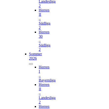
Landesliga
2
Herren
II
–
Südliga
2
Herren
30
–
Südliga
2
Sommer
2026
Herren
I
–
Bayernliga
Herren
II
–
Landesliga
2
Herren