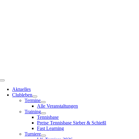
Zum
Inhalt
springen
Toggle
Navigation
Aktuelles
Clubleben
Termine
Alle Veranstaltungen
Training
Tennisbase
Preise Tennisbase Sieber & Schießl
Fast Learning
Turniere