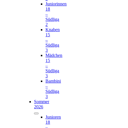
Juniorinnen
18
–
Südliga
2
Knaben
15
–
Südliga
3
Mädchen
15
–
Südliga
3
Bambini
–
Südliga
3
Sommer
2026
Junioren
18
–