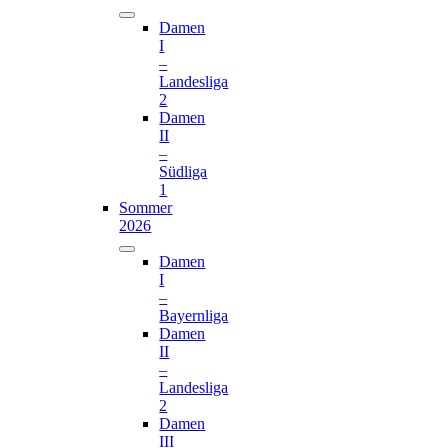
Damen
I
–
Landesliga
2
Damen
II
–
Südliga
1
Sommer
2026
Damen
I
–
Bayernliga
Damen
II
–
Landesliga
2
Damen
III