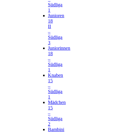
Südliga
1
Junioren
18
II
–
Südliga
3
Juniorinnen
18
–
Südliga
1
Knaben
15
–
Südliga
1
Mädchen
15
–
Südliga
2
Bambini
–