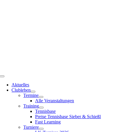
Zum
Inhalt
springen
Toggle
Navigation
Aktuelles
Clubleben
Termine
Alle Veranstaltungen
Training
Tennisbase
Preise Tennisbase Sieber & Schießl
Fast Learning
Turniere