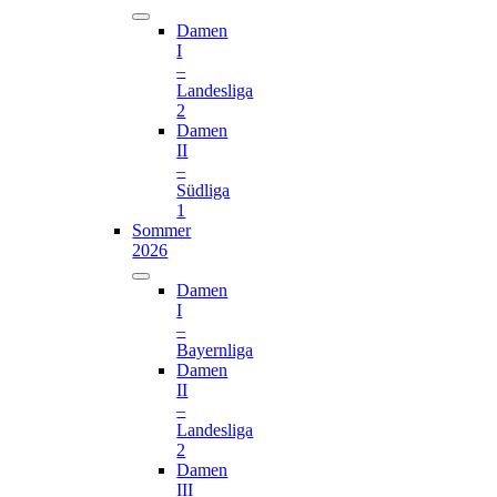
Damen
I
–
Landesliga
2
Damen
II
–
Südliga
1
Sommer
2026
Damen
I
–
Bayernliga
Damen
II
–
Landesliga
2
Damen
III