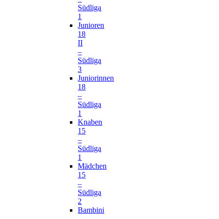
Südliga
1
Junioren
18
II
–
Südliga
3
Juniorinnen
18
–
Südliga
1
Knaben
15
–
Südliga
1
Mädchen
15
–
Südliga
2
Bambini
–