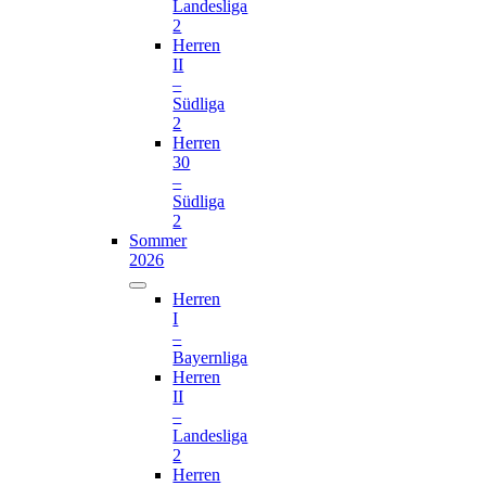
Landesliga
2
Herren
II
–
Südliga
2
Herren
30
–
Südliga
2
Sommer
2026
Herren
I
–
Bayernliga
Herren
II
–
Landesliga
2
Herren