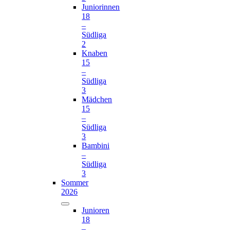
Juniorinnen
18
–
Südliga
2
Knaben
15
–
Südliga
3
Mädchen
15
–
Südliga
3
Bambini
–
Südliga
3
Sommer
2026
Junioren
18
–