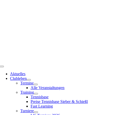
Zum
Inhalt
springen
Toggle
Navigation
Aktuelles
Clubleben
Termine
Alle Veranstaltungen
Training
Tennisbase
Preise Tennisbase Sieber & Schießl
Fast Learning
Turniere