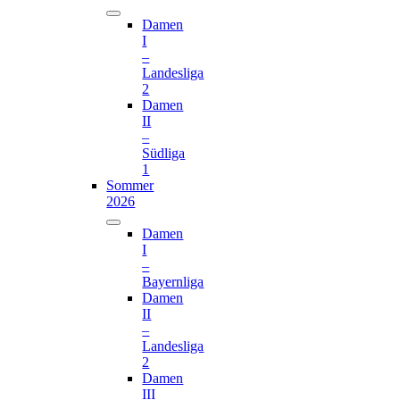
Damen
I
–
Landesliga
2
Damen
II
–
Südliga
1
Sommer
2026
Damen
I
–
Bayernliga
Damen
II
–
Landesliga
2
Damen
III