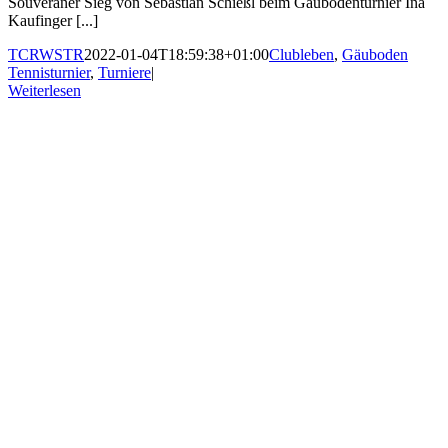
Souveräner Sieg von Sebastian Schießl beim Gäubodenturnier Ina
Kaufinger [...]
TCRWSTR
2022-01-04T18:59:38+01:00
Clubleben
,
Gäuboden
Tennisturnier
,
Turniere
|
Weiterlesen