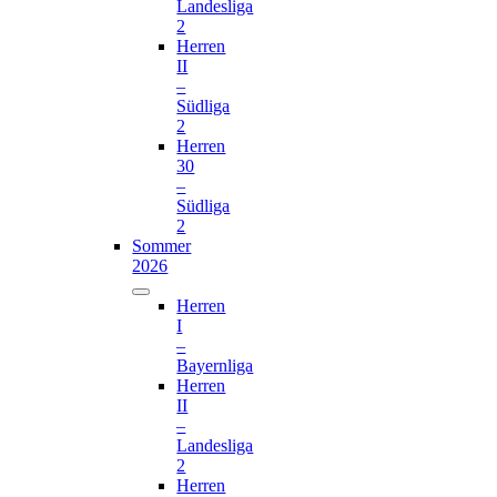
Landesliga
2
Herren
II
–
Südliga
2
Herren
30
–
Südliga
2
Sommer
2026
Herren
I
–
Bayernliga
Herren
II
–
Landesliga
2
Herren