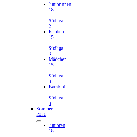
Juniorinnen
18
–
Südliga
2
Knaben
15
–
Südliga
3
Mädchen
15
–
Südliga
3
Bambini
–
Südliga
3
Sommer
2026
Junioren
18
–