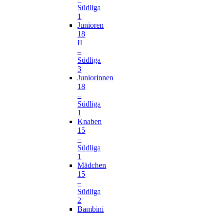
Südliga
1
Junioren
18
II
–
Südliga
3
Juniorinnen
18
–
Südliga
1
Knaben
15
–
Südliga
1
Mädchen
15
–
Südliga
2
Bambini
–