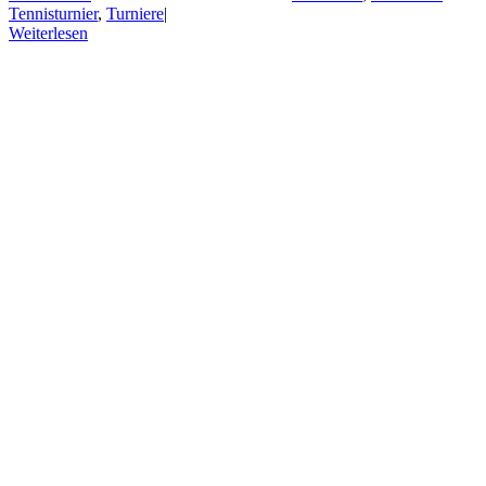
Tennisturnier
,
Turniere
|
Weiterlesen