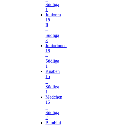
Südliga
1
Junioren
18
II
–
Südliga
3
Juniorinnen
18
–
Südliga
1
Knaben
15
–
Südliga
1
Mädchen
15
–
Südliga
2
Bambini
–