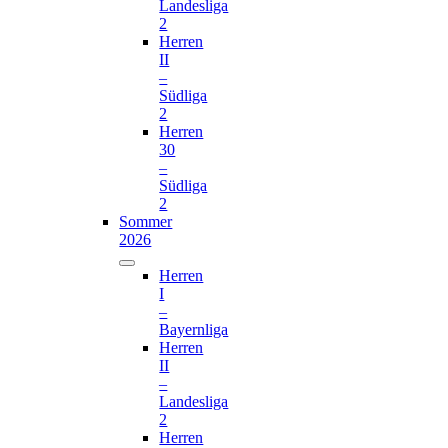
Landesliga
2
Herren
II
–
Südliga
2
Herren
30
–
Südliga
2
Sommer
2026
Herren
I
–
Bayernliga
Herren
II
–
Landesliga
2
Herren