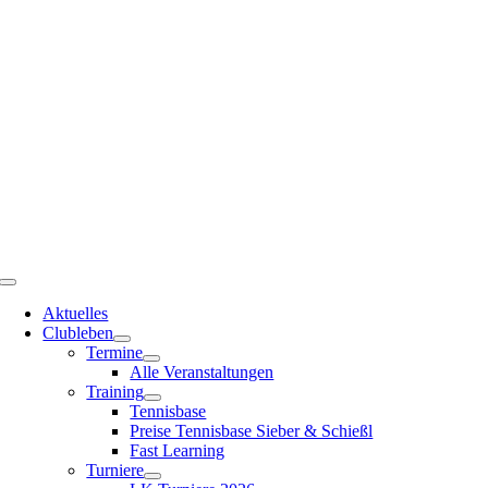
Zum
Inhalt
springen
Toggle
Navigation
Aktuelles
Clubleben
Termine
Alle Veranstaltungen
Training
Tennisbase
Preise Tennisbase Sieber & Schießl
Fast Learning
Turniere