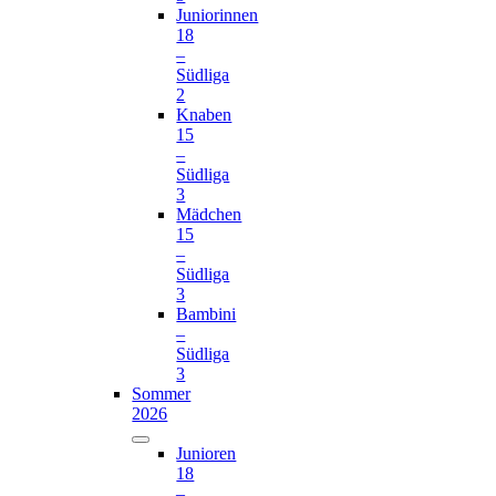
Juniorinnen
18
–
Südliga
2
Knaben
15
–
Südliga
3
Mädchen
15
–
Südliga
3
Bambini
–
Südliga
3
Sommer
2026
Junioren
18
–