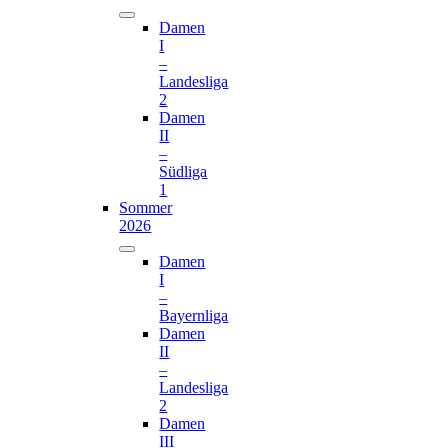
Damen
I
–
Landesliga
2
Damen
II
–
Südliga
1
Sommer
2026
Damen
I
–
Bayernliga
Damen
II
–
Landesliga
2
Damen
III